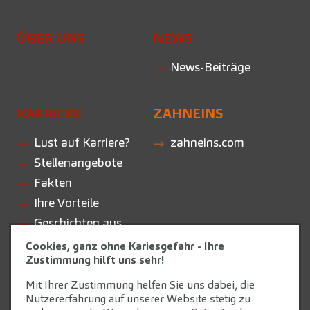
ÜBER UNS
NEWS
News-Beiträge
KARRIERE
ZAHNEINS
Lust auf Karriere?
zahneins.com
Stellenangebote
Fakten
Ihre Vorteile
Geschichten aus
der Praxis
Cookies, ganz ohne Kariesgefahr - Ihre
Zustimmung hilft uns sehr!
Initiativbewerbung
Mit Ihrer Zustimmung helfen Sie uns dabei, die
Nutzererfahrung auf unserer Website stetig zu