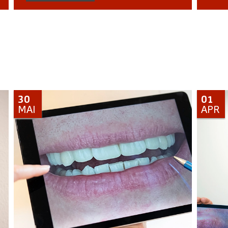
30
01
MAI
APR