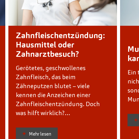
Zahnfleischentzündung:
Hausmittel oder
Mu
Zahnarztbesuch?
ka
Gerötetes, geschwollenes
Ein 
Zahnfleisch, das beim
nic
Zähneputzen blutet – viele
sond
kennen die Anzeichen einer
Mun
Zahnfleischentzündung. Doch
was hilft wirklich?…
Mehr lesen