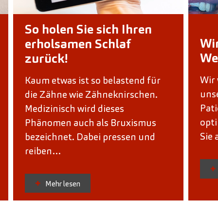
So holen Sie sich Ihren
Wir
erholsamen Schlaf
We
zurück!
Wir 
Kaum etwas ist so belastend für
uns
die Zähne wie Zähneknirschen.
Pati
Medizinisch wird dieses
opti
Phänomen auch als Bruxismus
Sie
bezeichnet. Dabei pressen und
reiben…
Mehr lesen