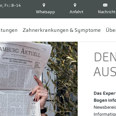
r, Fr.: 8–14
Whatsapp
Anfahrt
Nachricht
stungen
Zahnerkrankungen & Symptome
Übe
DEN
AU
Das Exper
Bogen info
Newsbereic
Informatio