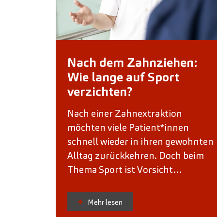
Nach dem Zahnziehen:
Wie lange auf Sport
verzichten?
Nach einer Zahnextraktion
möchten viele Patient*innen
schnell wieder in ihren gewohnten
Alltag zurückkehren. Doch beim
Thema Sport ist Vorsicht…
Mehr lesen