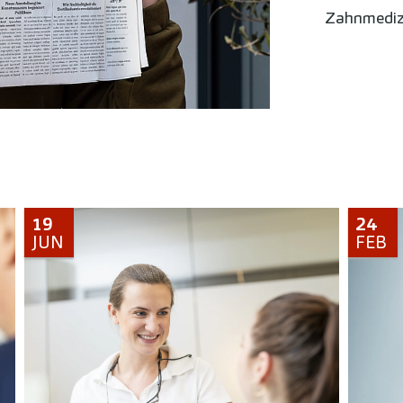
Zahnmedizi
19
24
JUN
FEB