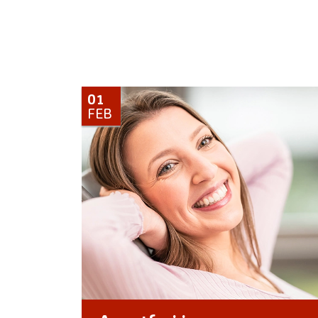
01
FEB