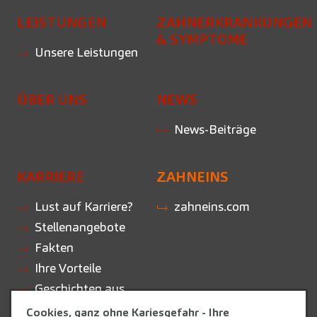
LEISTUNGEN
ZAHNERKRANKUNGEN
& SYMPTOME
Unsere Leistungen
ÜBER UNS
NEWS
News-Beiträge
KARRIERE
ZAHNEINS
Lust auf Karriere?
zahneins.com
Stellenangebote
Fakten
Ihre Vorteile
Geschichten aus
der Praxis
Cookies, ganz ohne Kariesgefahr - Ihre